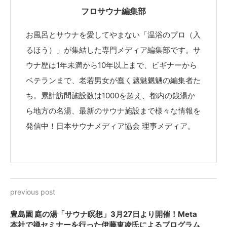
フロサウナ編集部
お風呂とサウナを愛してやまない「温浴のプロ（入
るほう）」が集結した専門メディア編集部です。サ
ウナ歴は1年未満から10年以上まで、ビギナーから
ベテランまで、老若男女が蠢く魑魅魍魎の編集者た
ち。累計訪問施設数は1000を超え、都内の銭湯か
ら地方の名湯、最新のサウナ施設まで様々な情報を
発信中！日本サウナメディア協会 理事メディア。
previous post
豊島園 庭の湯「サウナ瞑想」3月27日より開催！Meta
本社で禅セミナーを行った伊藤東凌氏によるプログラム