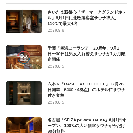
さいたま新都心「ザ・マークグランドホテ
ル」8月1日に北欧製客室サウナ導入、
110℃で最大4名
2026.8.6
千葉「舞浜ユーラシア」20周年、9月1
日〜30日は男女入れ替えサウナが1カ月限
定開催
2026.8.5
六本木「BASE LAYER HOTEL」12月28
日開業、64室・4拠点目のホテルにサウナ
付き客室
2026.8.5
名古屋「SEIZA private sauna」8月1日オ
ープン、100℃の広い個室サウナが今だけ
60分無料