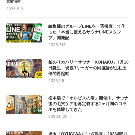
節約術
2026.8.3
編集部のグループLINEを一斉捜査して作
った「本当に使えるサウナLINEスタン
プ」開発記
2026.7.15
柏のリカバリーサウナ「KOHAKU」7月10
日誕生、現役Jリーガーの回復論が生む圧
倒的再起動
2026.7.9
松本湯で「オルビスの湯」開催中、サウナ
後の毛穴ケアを再定義する1ヶ月間のコラ
ボを体験してきた
2026.6.26
埼玉「OYUGIWA にいざ温泉」2026年5月