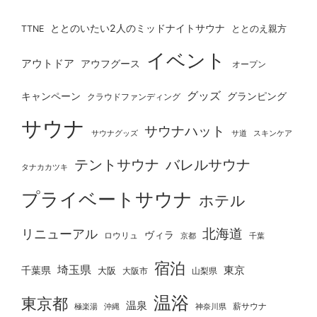
ととのいたい2人のミッドナイトサウナ
ととのえ親方
TTNE
イベント
アウトドア
アウフグース
オープン
グッズ
グランピング
キャンペーン
クラウドファンディング
サウナ
サウナハット
サウナグッズ
サ道
スキンケア
テントサウナ
バレルサウナ
タナカカツキ
プライベートサウナ
ホテル
北海道
リニューアル
ヴィラ
ロウリュ
京都
千葉
宿泊
埼玉県
千葉県
東京
大阪
大阪市
山梨県
温浴
東京都
温泉
薪サウナ
極楽湯
神奈川県
沖縄