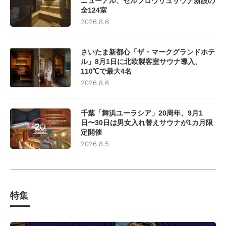
ニューアル、セルフロウリュサウナ新設の
全124室
2026.8.6
さいたま新都心「ザ・マークグランドホテ
ル」8月1日に北欧製客室サウナ導入、
110℃で最大4名
2026.8.6
千葉「舞浜ユーラシア」20周年、9月1
日〜30日は男女入れ替えサウナが1カ月限
定開催
2026.8.5
特集