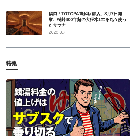
福岡「TOTOPA博多駅前店」8月7日開
業、樹齢800年超の大径木1本を丸々使っ
たサウナ
2026.8.7
特集