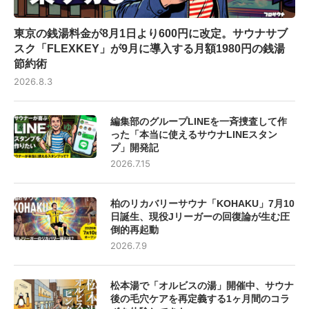
東京の銭湯料金が8月1日より600円に改定。サウナサブ
スク「FLEXKEY」が9月に導入する月額1980円の銭湯
節約術
2026.8.3
編集部のグループLINEを一斉捜査して作
った「本当に使えるサウナLINEスタン
プ」開発記
2026.7.15
柏のリカバリーサウナ「KOHAKU」7月10
日誕生、現役Jリーガーの回復論が生む圧
倒的再起動
2026.7.9
松本湯で「オルビスの湯」開催中、サウナ
後の毛穴ケアを再定義する1ヶ月間のコラ