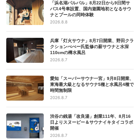
「浜名湖パルパル」8月22日から9日間サ
バス4号車設置、国内遊園地初となるサウ
ナとプールの同時体験
2026.8.8
兵庫「灯火サウナ」8月7日開業、野田クラ
クションべべー氏監修の薪サウナと水深
110cmの樽水風呂
2026.8.7
愛知「スーパーサウナ一宮」9月8日開業、
東海最大級となるサウナ5種と水風呂4種で
時間無制限
2026.8.7
渋谷の銭湯「改良湯」創業111年、8月16
日よりスヌーピー＆サウナイキタイコラボ
開催
2026.8.7