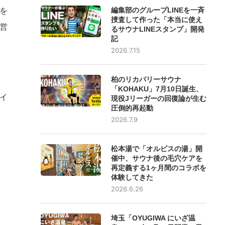
を
編集部のグループLINEを一斉
捜査して作った「本当に使え
営
るサウナLINEスタンプ」開発
記
2026.7.15
柏のリカバリーサウナ
「KOHAKU」7月10日誕生、
イ
現役Jリーガーの回復論が生む
圧倒的再起動
2026.7.9
松本湯で「オルビスの湯」開
催中、サウナ後の毛穴ケアを
再定義する1ヶ月間のコラボを
体験してきた
2026.6.26
埼玉「OYUGIWA にいざ温