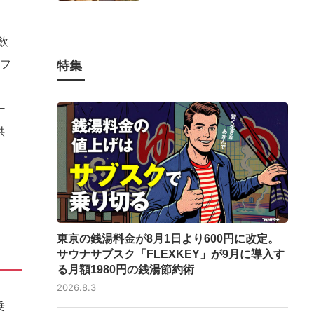
飲
食フ
特集
ー
供
東京の銭湯料金が8月1日より600円に改定。
サウナサブスク「FLEXKEY」が9月に導入す
る月額1980円の銭湯節約術
2026.8.3
乗