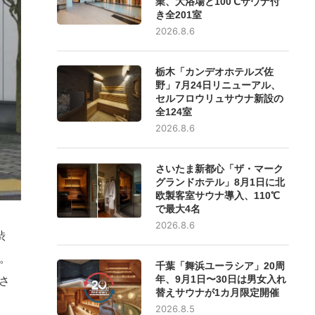
業、大浴場と100℃サウナ付
き全201室
2026.8.6
栃木「カンデオホテルズ佐
野」7月24日リニューアル、
セルフロウリュサウナ新設の
全124室
2026.8.6
さいたま新都心「ザ・マーク
グランドホテル」8月1日に北
欧製客室サウナ導入、110℃
で最大4名
2026.8.6
渋
。
千葉「舞浜ユーラシア」20周
さ
年、9月1日〜30日は男女入れ
替えサウナが1カ月限定開催
2026.8.5