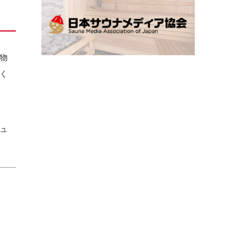
物
く
ュ