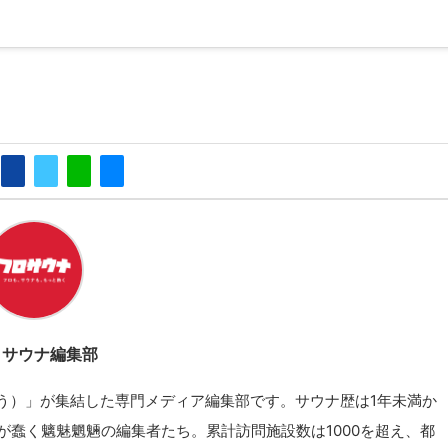
ロサウナ編集部
う）」が集結した専門メディア編集部です。サウナ歴は1年未満か
が蠢く魑魅魍魎の編集者たち。累計訪問施設数は1000を超え、都