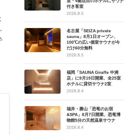
室・4拠点目のホテルにサウナ
付き客室
2026.8.5
く
し
名古屋「SEIZA private
sauna」8月1日オープン、
あ
100℃の広い個室サウナが今
だけ60分無料
2026.8.5
福岡「SAUNA Giraffe 中洲
店」に9月19日開業、全25室
ホテルに貸切サウナ2室
2026.8.4
福井・勝山「恐竜のお宿
&SPA」8月7日開業、恐竜博
物館5分の天然温泉サウナ
2026.8.4