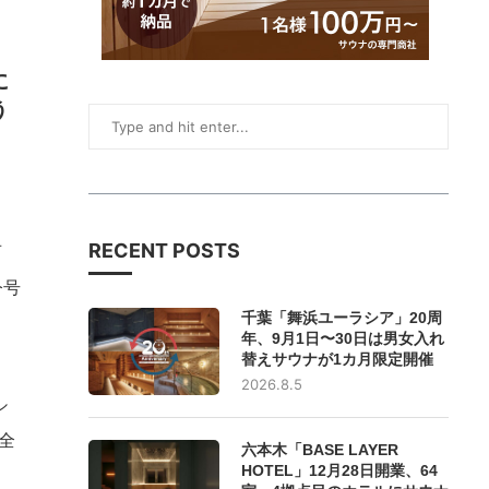
に
う
RECENT POSTS
百
今号
千葉「舞浜ユーラシア」20周
年、9月1日〜30日は男女入れ
替えサウナが1カ月限定開催
2026.8.5
シ
全
六本木「BASE LAYER
HOTEL」12月28日開業、64