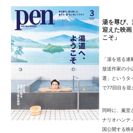
湯を尊び、
迎えた映画
こそ」
「湯を巡る連載
放送作家の小
選」というタ
で77回目を迎
同時に、薫堂
ナリオハンティ
国公開する映