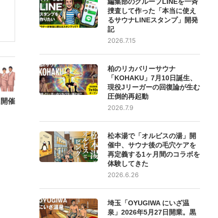
編集部のグループLINEを一斉
捜査して作った「本当に使え
るサウナLINEスタンプ」開発
記
2026.7.15
柏のリカバリーサウナ
「KOHAKU」7月10日誕生、
現役Jリーガーの回復論が生む
圧倒的再起動
日に開催
2026.7.9
松本湯で「オルビスの湯」開
催中、サウナ後の毛穴ケアを
再定義する1ヶ月間のコラボを
体験してきた
2026.6.26
埼玉「OYUGIWA にいざ温
泉」2026年5月27日開業。黒