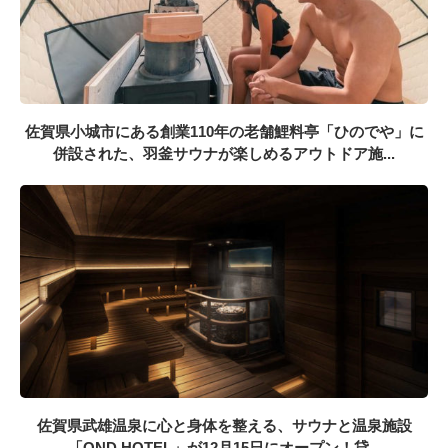
佐賀県小城市にある創業110年の老舗鯉料亭「ひのでや」に
併設された、羽釜サウナが楽しめるアウトドア施...
佐賀県武雄温泉に心と身体を整える、サウナと温泉施設
「OND HOTEL」が12月15日にオープン！貸...