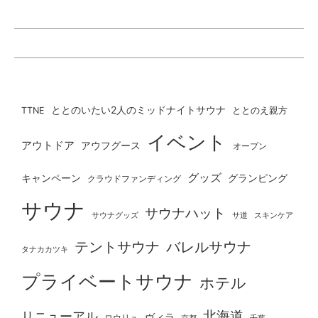
ととのいたい2人のミッドナイトサウナ
ととのえ親方
TTNE
イベント
アウトドア
アウフグース
オープン
グッズ
グランピング
キャンペーン
クラウドファンディング
サウナ
サウナハット
サウナグッズ
サ道
スキンケア
テントサウナ
バレルサウナ
タナカカツキ
プライベートサウナ
ホテル
北海道
リニューアル
ヴィラ
ロウリュ