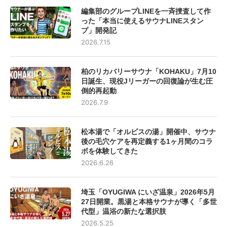
編集部のグループLINEを一斉捜査して作
った「本当に使えるサウナLINEスタン
プ」開発記
2026.7.15
柏のリカバリーサウナ「KOHAKU」7月10
日誕生、現役Jリーガーの回復論が生む圧
倒的再起動
2026.7.9
松本湯で「オルビスの湯」開催中、サウナ
後の毛穴ケアを再定義する1ヶ月間のコラ
ボを体験してきた
2026.6.26
埼玉「OYUGIWA にいざ温泉」2026年5月
27日開業。黒湯と本格サウナが導く「多世
代型」温浴の新たな選択肢
2026.5.25