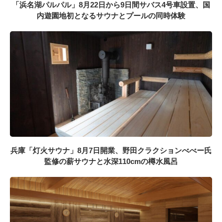
「浜名湖パルパル」8月22日から9日間サバス4号車設置、国
内遊園地初となるサウナとプールの同時体験
兵庫「灯火サウナ」8月7日開業、野田クラクションべべー氏
監修の薪サウナと水深110cmの樽水風呂