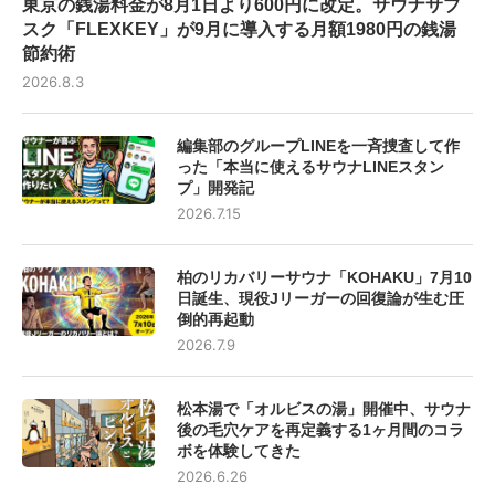
東京の銭湯料金が8月1日より600円に改定。サウナサブ
スク「FLEXKEY」が9月に導入する月額1980円の銭湯
節約術
2026.8.3
編集部のグループLINEを一斉捜査して作
った「本当に使えるサウナLINEスタン
プ」開発記
2026.7.15
柏のリカバリーサウナ「KOHAKU」7月10
日誕生、現役Jリーガーの回復論が生む圧
倒的再起動
2026.7.9
松本湯で「オルビスの湯」開催中、サウナ
後の毛穴ケアを再定義する1ヶ月間のコラ
ボを体験してきた
2026.6.26