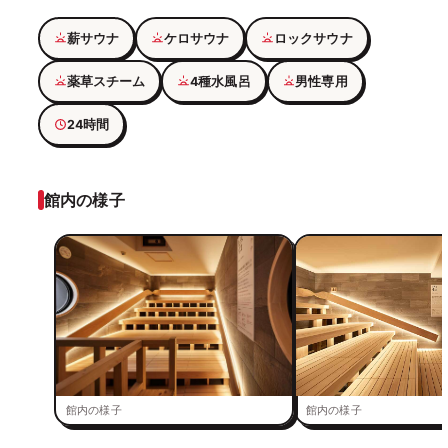
薪サウナ
ケロサウナ
ロックサウナ
薬草スチーム
4種水風呂
男性専用
24時間
館内の様子
館内の様子
館内の様子