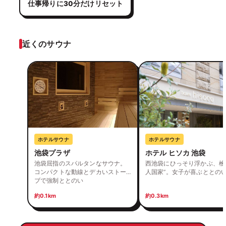
仕事帰りに30分だけリセット
近くのサウナ
ホテルサウナ
ホテルサウナ
池袋プラザ
ホテル ヒソカ 池袋
池袋屈指のスパルタンなサウナ。
西池袋にひっそり浮かぶ、檜
コンパクトな動線とデカいストー
人国家”。女子が喜ぶととの
ブで強制ととのい
約0.1km
約0.3km