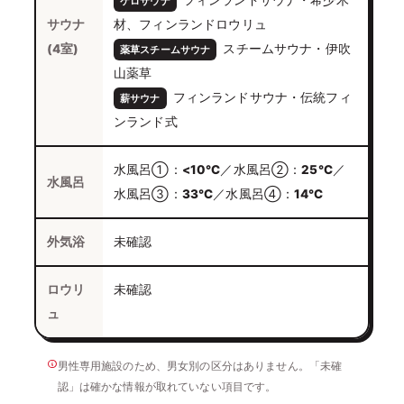
フィンランドサウナ・希少木
ケロサウナ
サウナ
材、フィンランドロウリュ
(4室)
スチームサウナ・伊吹
薬草スチームサウナ
山薬草
フィンランドサウナ・伝統フィ
薪サウナ
ンランド式
水風呂①：
<10℃
／水風呂②：
25℃
／
水風呂
水風呂③：
33℃
／水風呂④：
14℃
外気浴
未確認
ロウリ
未確認
ュ
男性専用施設のため、男女別の区分はありません。「未確
認」は確かな情報が取れていない項目です。