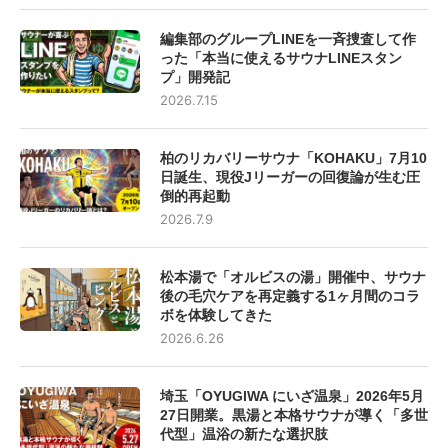
編集部のグループLINEを一斉捜査して作
った「本当に使えるサウナLINEスタン
プ」開発記
2026.7.15
柏のリカバリーサウナ「KOHAKU」7月10
日誕生、現役Jリーガーの回復論が生む圧
倒的再起動
2026.7.9
松本湯で「オルビスの湯」開催中、サウナ
後の毛穴ケアを再定義する1ヶ月間のコラ
ボを体験してきた
2026.6.26
埼玉「OYUGIWA にいざ温泉」2026年5月
27日開業。黒湯と本格サウナが導く「多世
代型」温浴の新たな選択肢