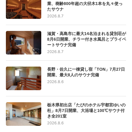
業、樹齢800年超の大径木1本を丸々使っ
たサウナ
2026.8.7
滋賀・高島市に最大14名泊まれる貸別荘が
8月6日開業、チラー付き水風呂とプライベ
ートサウナ完備
2026.8.7
長野・佐久に一棟貸し宿「TON」7月27日
開業、最大8人のサウナ完備
2026.8.6
栃木県初出店「たびのホテル宇都宮ゆいの
杜」8月7日開業、大浴場と100℃サウナ付
き全201室
2026.8.6