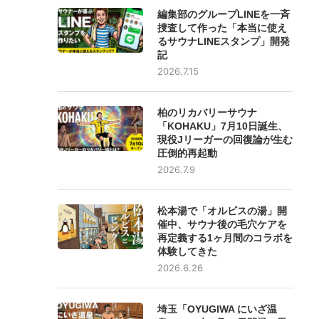
編集部のグループLINEを一斉
捜査して作った「本当に使え
るサウナLINEスタンプ」開発
記
2026.7.15
柏のリカバリーサウナ
「KOHAKU」7月10日誕生、
現役Jリーガーの回復論が生む
圧倒的再起動
2026.7.9
松本湯で「オルビスの湯」開
催中、サウナ後の毛穴ケアを
再定義する1ヶ月間のコラボを
体験してきた
2026.6.26
埼玉「OYUGIWA にいざ温