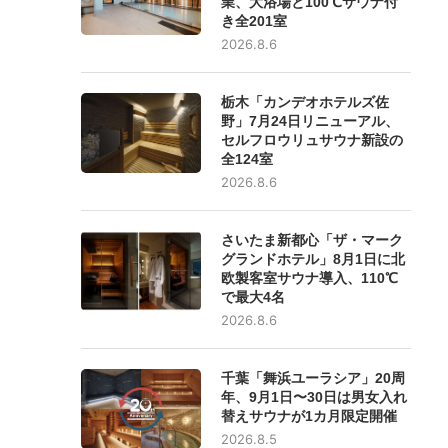
業、大浴場と100℃サウナ付
き全201室
2026.8.6
栃木「カンデオホテルズ佐
野」7月24日リニューアル、
セルフロウリュサウナ新設の
全124室
2026.8.6
さいたま新都心「ザ・マーク
グランドホテル」8月1日に北
欧製客室サウナ導入、110℃
で最大4名
2026.8.6
千葉「舞浜ユーラシア」20周
年、9月1日〜30日は男女入れ
替えサウナが1カ月限定開催
2026.8.5