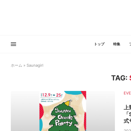
トップ
特集
ホーム
»
Saunagirl
TAG:
EV
上
「
式
202