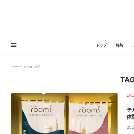
トップ
特集
ホーム
»
room S
TA
EV
テ
体
202