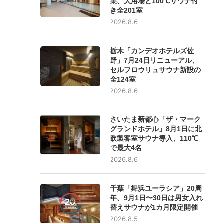
業、大浴場と100℃サウナ付
き全201室
2026.8.6
栃木「カンデオホテルズ佐
野」7月24日リニューアル、
セルフロウリュサウナ新設の
全124室
2026.8.6
さいたま新都心「ザ・マーク
グランドホテル」8月1日に北
欧製客室サウナ導入、110℃
で最大4名
2026.8.6
千葉「舞浜ユーラシア」20周
年、9月1日〜30日は男女入れ
替えサウナが1カ月限定開催
2026.8.5