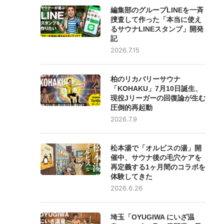
編集部のグループLINEを一斉
捜査して作った「本当に使え
るサウナLINEスタンプ」開発
記
2026.7.15
柏のリカバリーサウナ
「KOHAKU」7月10日誕生、
現役Jリーガーの回復論が生む
圧倒的再起動
2026.7.9
松本湯で「オルビスの湯」開
催中、サウナ後の毛穴ケアを
再定義する1ヶ月間のコラボを
体験してきた
2026.6.26
埼玉「OYUGIWA にいざ温