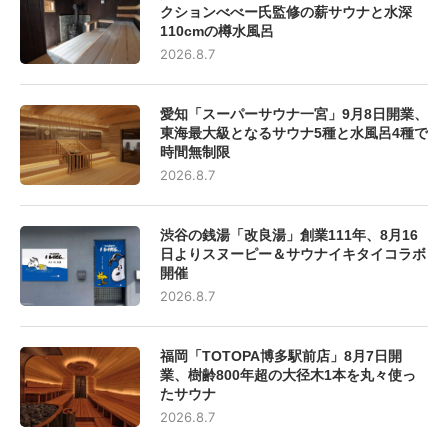
クションべべー氏監修の薪サウナと水深
110cmの樽水風呂
2026.8.7
愛知「スーパーサウナ一宮」9月8日開業、
東海最大級となるサウナ5種と水風呂4種で
時間無制限
2026.8.7
渋谷の銭湯「改良湯」創業111年、8月16
日よりスヌーピー＆サウナイキタイコラボ
開催
2026.8.7
福岡「TOTOPA博多駅前店」8月7日開
業、樹齢800年超の大径木1本を丸々使っ
たサウナ
2026.8.7