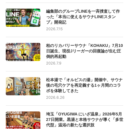
編集部のグループLINEを一斉捜査して作
った「本当に使えるサウナLINEスタン
プ」開発記
2026.7.15
柏のリカバリーサウナ「KOHAKU」7月10
日誕生、現役Jリーガーの回復論が生む圧
倒的再起動
2026.7.9
松本湯で「オルビスの湯」開催中、サウナ
後の毛穴ケアを再定義する1ヶ月間のコラ
ボを体験してきた
2026.6.26
埼玉「OYUGIWA にいざ温泉」2026年5月
27日開業。黒湯と本格サウナが導く「多世
代型」温浴の新たな選択肢