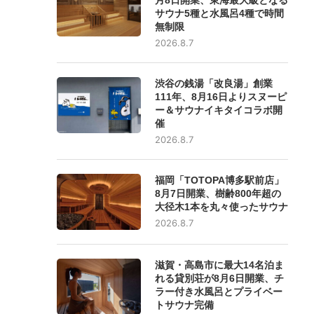
サウナ5種と水風呂4種で時間
無制限
2026.8.7
渋谷の銭湯「改良湯」創業
111年、8月16日よりスヌーピ
ー＆サウナイキタイコラボ開
催
2026.8.7
福岡「TOTOPA博多駅前店」
8月7日開業、樹齢800年超の
大径木1本を丸々使ったサウナ
2026.8.7
滋賀・高島市に最大14名泊ま
れる貸別荘が8月6日開業、チ
ラー付き水風呂とプライベー
トサウナ完備