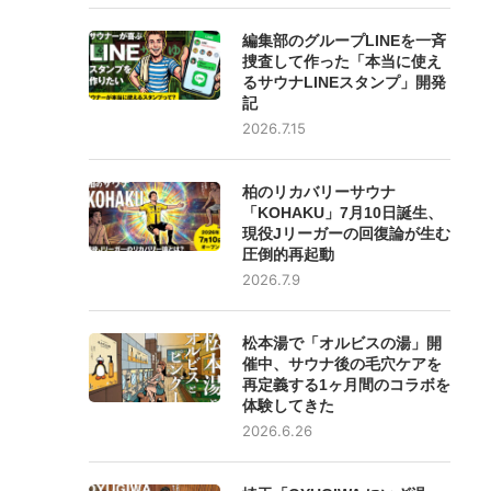
編集部のグループLINEを一斉
捜査して作った「本当に使え
るサウナLINEスタンプ」開発
記
2026.7.15
柏のリカバリーサウナ
「KOHAKU」7月10日誕生、
現役Jリーガーの回復論が生む
圧倒的再起動
2026.7.9
松本湯で「オルビスの湯」開
催中、サウナ後の毛穴ケアを
再定義する1ヶ月間のコラボを
体験してきた
2026.6.26