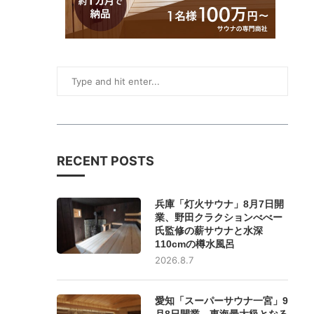
RECENT POSTS
兵庫「灯火サウナ」8月7日開
業、野田クラクションべべー
氏監修の薪サウナと水深
110cmの樽水風呂
2026.8.7
愛知「スーパーサウナ一宮」9
月8日開業、東海最大級となる