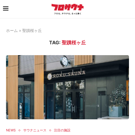
ホーム
»
聖蹟桜ヶ丘
TAG:
聖蹟桜ヶ丘
NEWS
サウナニュース
注目の施設