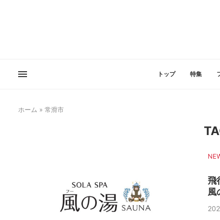
トップ
特集
ホーム
»
常滑市
TA
NE
飛
風
202