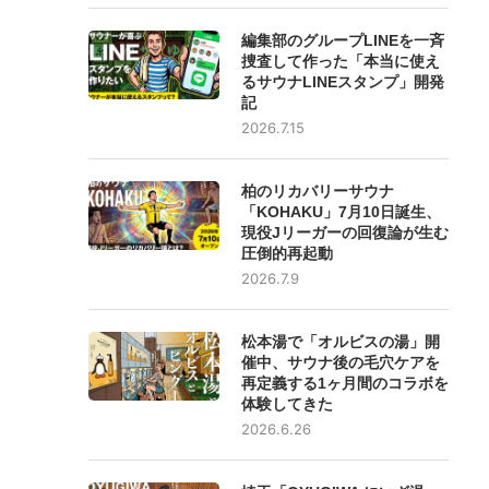
編集部のグループLINEを一斉
捜査して作った「本当に使え
るサウナLINEスタンプ」開発
記
2026.7.15
柏のリカバリーサウナ
「KOHAKU」7月10日誕生、
現役Jリーガーの回復論が生む
圧倒的再起動
2026.7.9
松本湯で「オルビスの湯」開
催中、サウナ後の毛穴ケアを
再定義する1ヶ月間のコラボを
体験してきた
2026.6.26