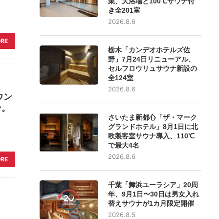
業、大浴場と100℃サウナ付
き全201室
2026.8.6
ORE
栃木「カンデオホテルズ佐
野」7月24日リニューアル、
セルフロウリュサウナ新設の
全124室
2026.8.6
ウン
ン。
さいたま新都心「ザ・マーク
グランドホテル」8月1日に北
欧製客室サウナ導入、110℃
で最大4名
2026.8.6
ORE
千葉「舞浜ユーラシア」20周
年、9月1日〜30日は男女入れ
替えサウナが1カ月限定開催
2026.8.5