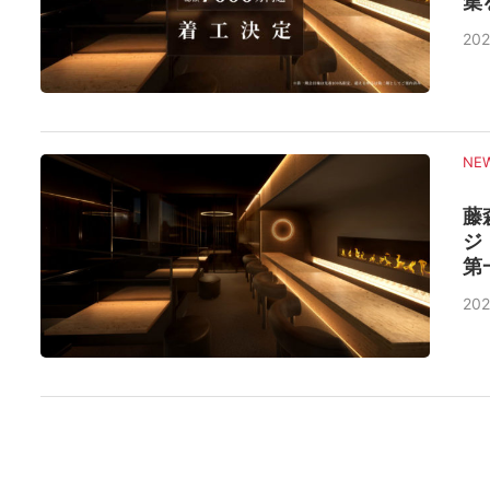
集
202
NE
藤
ジ
第
202