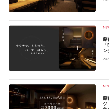
NE
藤
「
ン
202
NE
藤
ジ