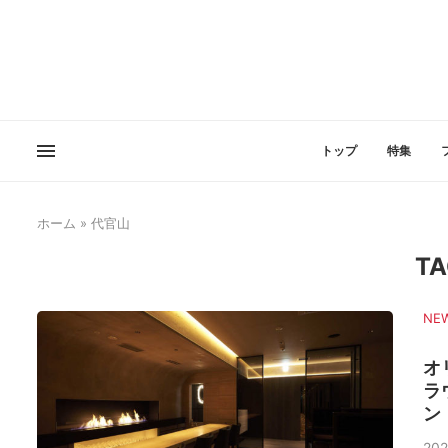
トップ
特集
ホーム
»
代官山
TA
NE
オ
ラ
ン
202