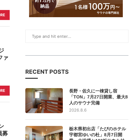
ORE
ジ
ファ
RECENT POSTS
ORE
長野・佐久に一棟貸し宿
「TON」7月27日開業、最大8
人のサウナ完備
2026.8.6
ン
栃木県初出店「たびのホテル
員募
宇都宮ゆいの杜」8月7日開