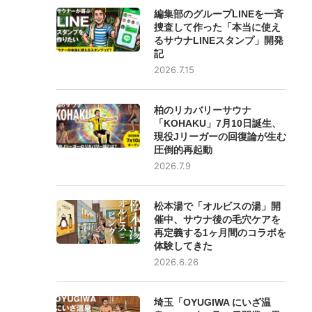
編集部のグループLINEを一斉
捜査して作った「本当に使え
るサウナLINEスタンプ」開発
記
2026.7.15
柏のリカバリーサウナ
「KOHAKU」7月10日誕生、
現役Jリーガーの回復論が生む
圧倒的再起動
2026.7.9
松本湯で「オルビスの湯」開
催中、サウナ後の毛穴ケアを
再定義する1ヶ月間のコラボを
体験してきた
2026.6.26
埼玉「OYUGIWA にいざ温