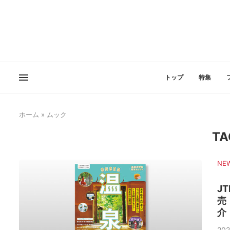
トップ
特集
ホーム
»
ムック
TA
NE
J
売
介
202