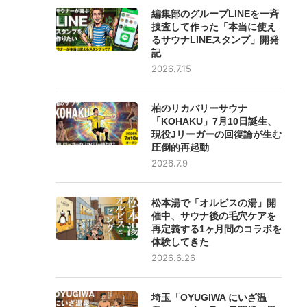
編集部のグループLINEを一斉
捜査して作った「本当に使え
るサウナLINEスタンプ」開発
記
2026.7.15
柏のリカバリーサウナ
「KOHAKU」7月10日誕生、
現役Jリーガーの回復論が生む
圧倒的再起動
2026.7.9
松本湯で「オルビスの湯」開
催中、サウナ後の毛穴ケアを
再定義する1ヶ月間のコラボを
体験してきた
2026.6.26
埼玉「OYUGIWA にいざ温