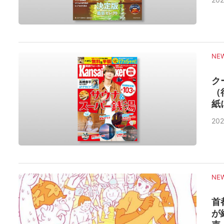
NE
ク
（
紙
202
NE
首
が