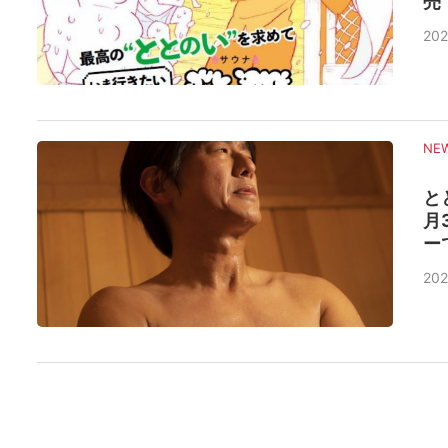
売
202
NE
と
月
ー
202