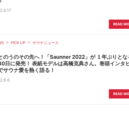
！
2.6.17
READ M
WS
PICK UP
サウナニュース
とのうのその先へ！「Saunner 2022」が １年ぶりとな
30日に発売！ 表紙モデルは高橋克典さん。巻頭インタ
でサウナ愛を熱く語る！
2.6.6
READ M