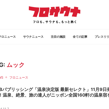
フロニュース
サウナニュース
注目の施設
全ての記事
プレスリ
G:
ムック
WS
フロニュース
TBパブリッシング「温泉決定版 最新セレクト」11月9日
！温泉、絶景、旅の達人がニッポン全国160軒の温泉宿
4.11.7