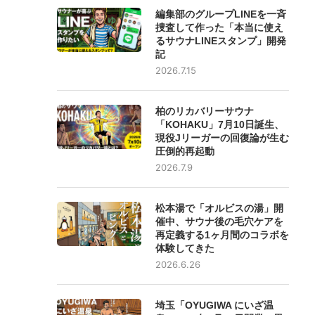
編集部のグループLINEを一斉
捜査して作った「本当に使え
るサウナLINEスタンプ」開発
記
2026.7.15
柏のリカバリーサウナ
「KOHAKU」7月10日誕生、
現役Jリーガーの回復論が生む
圧倒的再起動
2026.7.9
松本湯で「オルビスの湯」開
催中、サウナ後の毛穴ケアを
再定義する1ヶ月間のコラボを
体験してきた
2026.6.26
埼玉「OYUGIWA にいざ温