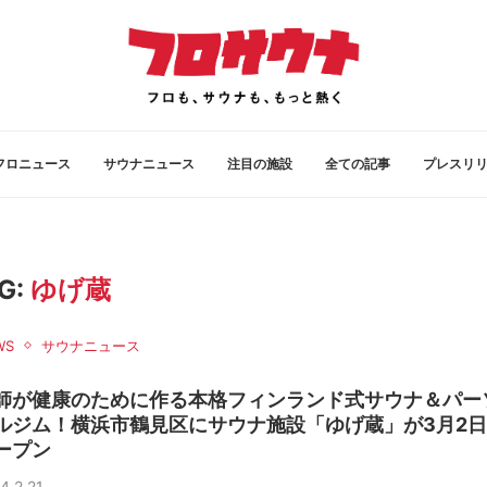
フロニュース
サウナニュース
注目の施設
全ての記事
プレスリ
G:
ゆげ蔵
WS
サウナニュース
師が健康のために作る本格フィンランド式サウナ＆パー
ルジム！横浜市鶴見区にサウナ施設「ゆげ蔵」が3月2
ープン
4.2.21