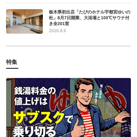
栃木県初出店「たびのホテル宇都宮ゆいの
杜」8月7日開業、大浴場と100℃サウナ付
き全201室
2026.8.6
特集