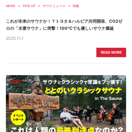
NEWS
PICK UP
サウナニュース
特集
これが未来のサウナか！？トヨタ＆ハルビア共同開発、CO2ゼ
ロの「水素サウナ」に突撃！100℃でも優しいサウナ爆誕
2025.11.1
READ MORE