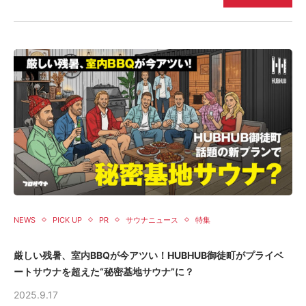
NEWS
PICK UP
PR
サウナニュース
特集
厳しい残暑、室内BBQが今アツい！HUBHUB御徒町がプライベ
ートサウナを超えた“秘密基地サウナ”に？
2025.9.17