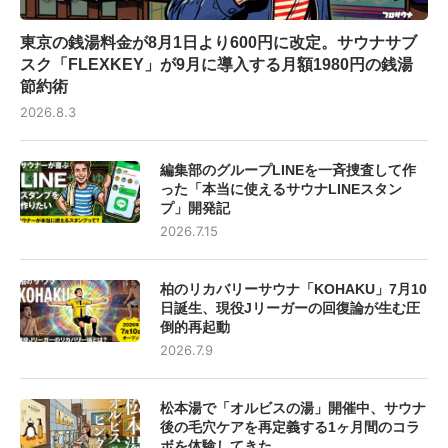
東京の銭湯料金が8月1日より600円に改定。サウナサブ
スク「FLEXKEY」が9月に導入する月額1980円の銭湯
節約術
2026.8.3
編集部のグループLINEを一斉捜査して作
った「本当に使えるサウナLINEスタン
プ」開発記
2026.7.15
柏のリカバリーサウナ「KOHAKU」7月10
日誕生、現役Jリーガーの回復論が生む圧
倒的再起動
2026.7.9
松本湯で「オルビスの湯」開催中、サウナ
後の毛穴ケアを再定義する1ヶ月間のコラ
ボを体験してきた