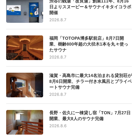
渋谷の銭湯「改良湯」創業111年、8月16
日よりスヌーピー＆サウナイキタイコラボ
開催
2026.8.7
福岡「TOTOPA博多駅前店」8月7日開
業、樹齢800年超の大径木1本を丸々使っ
たサウナ
2026.8.7
滋賀・高島市に最大14名泊まれる貸別荘が
8月6日開業、チラー付き水風呂とプライベ
ートサウナ完備
2026.8.7
長野・佐久に一棟貸し宿「TON」7月27日
開業、最大8人のサウナ完備
2026.8.6