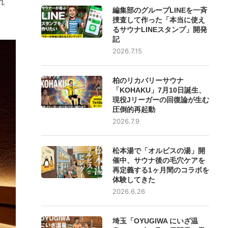
れ
編集部のグループLINEを一斉
捜査して作った「本当に使え
るサウナLINEスタンプ」開発
記
2026.7.15
柏のリカバリーサウナ
「KOHAKU」7月10日誕生、
現役Jリーガーの回復論が生む
圧倒的再起動
2026.7.9
松本湯で「オルビスの湯」開
催中、サウナ後の毛穴ケアを
再定義する1ヶ月間のコラボを
体験してきた
2026.6.26
埼玉「OYUGIWA にいざ温