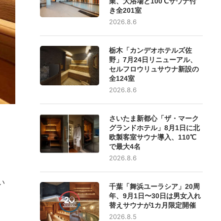
業、大浴場と100℃サウナ付
き全201室
2026.8.6
栃木「カンデオホテルズ佐
野」7月24日リニューアル、
セルフロウリュサウナ新設の
全124室
2026.8.6
さいたま新都心「ザ・マーク
グランドホテル」8月1日に北
欧製客室サウナ導入、110℃
で最大4名
2026.8.6
い
千葉「舞浜ユーラシア」20周
年、9月1日〜30日は男女入れ
替えサウナが1カ月限定開催
2026.8.5