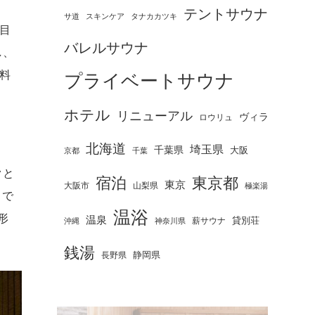
テントサウナ
タナカカツキ
サ道
スキンケア
目
バレルサウナ
し、
料
プライベートサウナ
ホテル
リニューアル
ヴィラ
ロウリュ
北海道
埼玉県
、
千葉県
大阪
京都
千葉
クと
宿泊
東京都
東京
大阪市
山梨県
極楽湯
」で
温浴
形
温泉
薪サウナ
貸別荘
神奈川県
沖縄
銭湯
静岡県
長野県