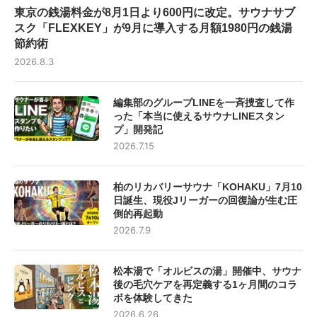
東京の銭湯料金が8月1日より600円に改定。サウナサブ
スク「FLEXKEY」が9月に導入する月額1980円の銭湯
節約術
2026.8.3
編集部のグループLINEを一斉捜査して作
った「本当に使えるサウナLINEスタン
プ」開発記
2026.7.15
柏のリカバリーサウナ「KOHAKU」7月10
日誕生、現役Jリーガーの回復論が生む圧
倒的再起動
2026.7.9
松本湯で「オルビスの湯」開催中、サウナ
後の毛穴ケアを再定義する1ヶ月間のコラ
ボを体験してきた
2026.6.26