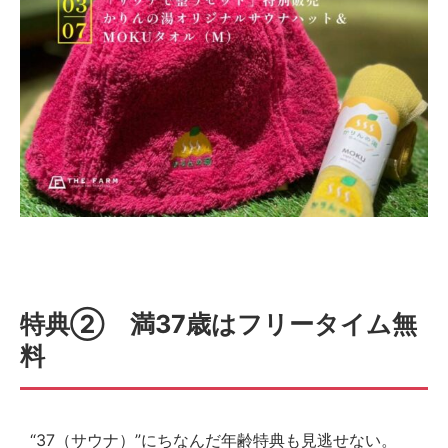
特典② 満37歳はフリータイム無
料
“37（サウナ）”にちなんだ年齢特典も見逃せない。