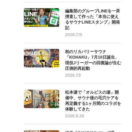
編集部のグループLINEを一斉
捜査して作った「本当に使え
るサウナLINEスタンプ」開発
記
2026.7.15
柏のリカバリーサウナ
「KOHAKU」7月10日誕生、
現役Jリーガーの回復論が生む
圧倒的再起動
2026.7.9
松本湯で「オルビスの湯」開
催中、サウナ後の毛穴ケアを
再定義する1ヶ月間のコラボを
体験してきた
2026.6.26