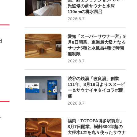
氏監修の薪サウナと水深
110cmの樽水風呂
2026.8.7
愛知「スーパーサウナ一宮」9
日
月8日開業、東海最大級となる
サウナ5種と水風呂4種で時間
無制限
2026.8.7
渋谷の銭湯「改良湯」創業
111年、8月16日よりスヌーピ
ー＆サウナイキタイコラボ開
催
2026.8.7
ト
福岡「TOTOPA博多駅前店」
8月7日開業、樹齢800年超の
大径木1本を丸々使ったサウナ