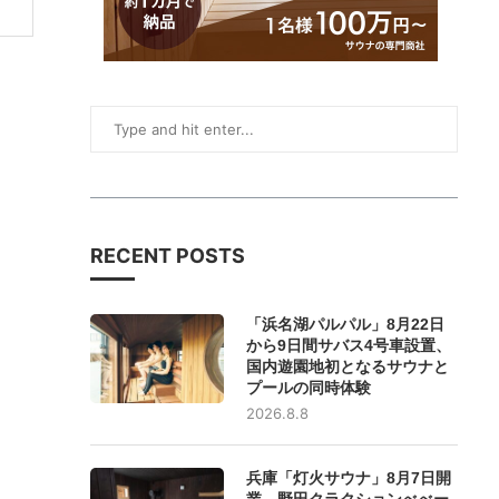
RECENT POSTS
「浜名湖パルパル」8月22日
から9日間サバス4号車設置、
国内遊園地初となるサウナと
プールの同時体験
2026.8.8
兵庫「灯火サウナ」8月7日開
業、野田クラクションべべー