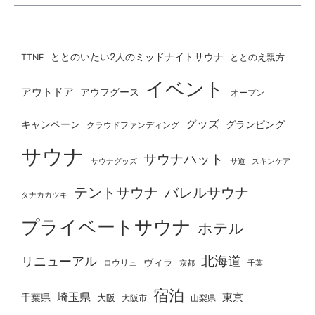
ととのいたい2人のミッドナイトサウナ
ととのえ親方
TTNE
イベント
アウトドア
アウフグース
オープン
グッズ
グランピング
キャンペーン
クラウドファンディング
サウナ
サウナハット
サウナグッズ
サ道
スキンケア
テントサウナ
バレルサウナ
タナカカツキ
プライベートサウナ
ホテル
北海道
リニューアル
ヴィラ
ロウリュ
京都
千葉
宿泊
埼玉県
千葉県
東京
大阪
大阪市
山梨県