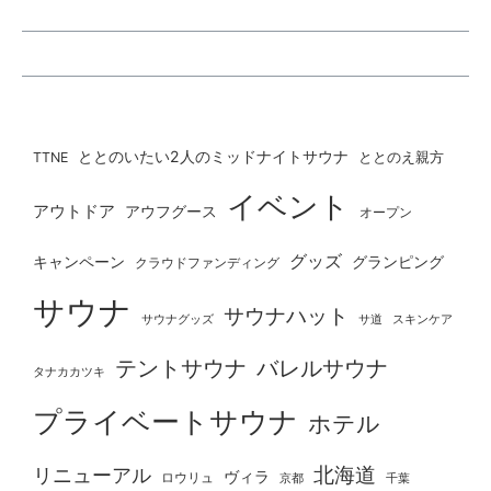
ととのいたい2人のミッドナイトサウナ
ととのえ親方
TTNE
イベント
アウトドア
アウフグース
オープン
グッズ
グランピング
キャンペーン
クラウドファンディング
サウナ
サウナハット
サウナグッズ
サ道
スキンケア
テントサウナ
バレルサウナ
タナカカツキ
プライベートサウナ
ホテル
北海道
リニューアル
ヴィラ
ロウリュ
京都
千葉