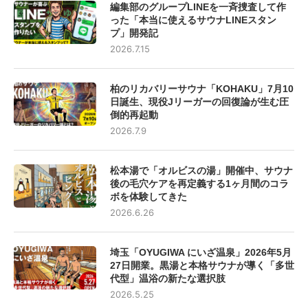
編集部のグループLINEを一斉捜査して作
った「本当に使えるサウナLINEスタン
プ」開発記
2026.7.15
柏のリカバリーサウナ「KOHAKU」7月10
日誕生、現役Jリーガーの回復論が生む圧
倒的再起動
2026.7.9
松本湯で「オルビスの湯」開催中、サウナ
後の毛穴ケアを再定義する1ヶ月間のコラ
ボを体験してきた
2026.6.26
埼玉「OYUGIWA にいざ温泉」2026年5月
27日開業。黒湯と本格サウナが導く「多世
代型」温浴の新たな選択肢
2026.5.25