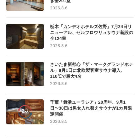
き全201室
2026.8.6
栃木「カンデオホテルズ佐野」7月24日リ
ニューアル、セルフロウリュサウナ新設の
全124室
2026.8.6
さいたま新都心「ザ・マークグランドホテ
ル」8月1日に北欧製客室サウナ導入、
110℃で最大4名
2026.8.6
千葉「舞浜ユーラシア」20周年、9月1
日〜30日は男女入れ替えサウナが1カ月限
定開催
2026.8.5