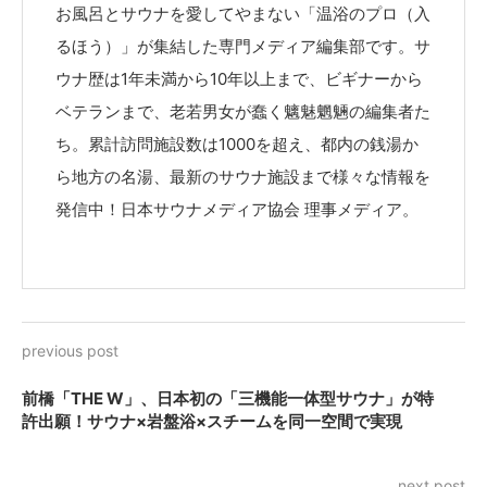
お風呂とサウナを愛してやまない「温浴のプロ（入
るほう）」が集結した専門メディア編集部です。サ
ウナ歴は1年未満から10年以上まで、ビギナーから
ベテランまで、老若男女が蠢く魑魅魍魎の編集者た
ち。累計訪問施設数は1000を超え、都内の銭湯か
ら地方の名湯、最新のサウナ施設まで様々な情報を
発信中！日本サウナメディア協会 理事メディア。
previous post
前橋「THE W」、日本初の「三機能一体型サウナ」が特
許出願！サウナ×岩盤浴×スチームを同一空間で実現
next post