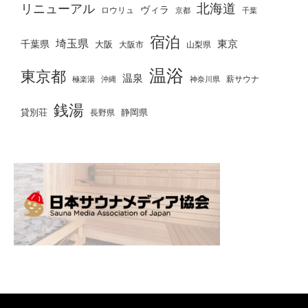
北海道
リニューアル
ヴィラ
ロウリュ
京都
千葉
宿泊
埼玉県
千葉県
東京
大阪
大阪市
山梨県
温浴
東京都
温泉
薪サウナ
極楽湯
神奈川県
沖縄
銭湯
貸別荘
静岡県
長野県