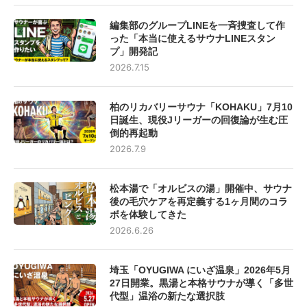
編集部のグループLINEを一斉捜査して作
った「本当に使えるサウナLINEスタン
プ」開発記
2026.7.15
柏のリカバリーサウナ「KOHAKU」7月10
日誕生、現役Jリーガーの回復論が生む圧
倒的再起動
2026.7.9
松本湯で「オルビスの湯」開催中、サウナ
後の毛穴ケアを再定義する1ヶ月間のコラ
ボを体験してきた
2026.6.26
埼玉「OYUGIWA にいざ温泉」2026年5月
27日開業。黒湯と本格サウナが導く「多世
代型」温浴の新たな選択肢