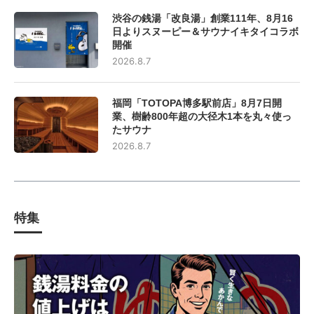
渋谷の銭湯「改良湯」創業111年、8月16
日よりスヌーピー＆サウナイキタイコラボ
開催
2026.8.7
福岡「TOTOPA博多駅前店」8月7日開
業、樹齢800年超の大径木1本を丸々使っ
たサウナ
2026.8.7
特集