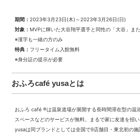
期間：
2023年3月23日(木)～2023年3月26日(日)
対象：
MVPに輝いた大谷翔平選手と同性の「大谷」ま
※漢字も一緒の方のみ
特典：
フリータイム入館無料
※身分証の提示が必要
おふろcafé yusa
とは
おふろ café ®は温泉道場が展開する長時間滞在型
スペースなどのサービスが無料。まるで家に友達を招い
yusaは同ブランドとしては全国で9店舗目・東北初の