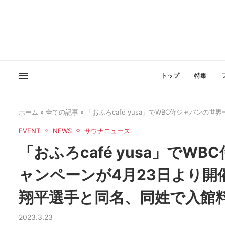
トップ
特集
ホーム
»
全ての記事
»
「おふろcafé yusa」でWBC侍ジャパン
EVENT
NEWS
サウナニュース
「おふろcafé yusa」で
ャンペーンが4月23日より開
翔平選手と同名、同姓で入館
2023.3.23