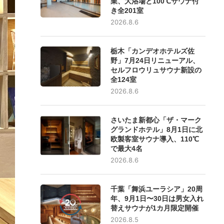
業、大浴場と100℃サウナ付
き全201室
2026.8.6
栃木「カンデオホテルズ佐
野」7月24日リニューアル、
セルフロウリュサウナ新設の
全124室
2026.8.6
さいたま新都心「ザ・マーク
グランドホテル」8月1日に北
欧製客室サウナ導入、110℃
で最大4名
2026.8.6
千葉「舞浜ユーラシア」20周
年、9月1日〜30日は男女入れ
替えサウナが1カ月限定開催
2026.8.5