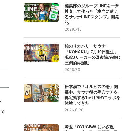
編集部のグループLINEを一斉
捜査して作った「本当に使え
るサウナLINEスタンプ」開発
記
2026.7.15
柏のリカバリーサウナ
「KOHAKU」7月10日誕生、
現役Jリーガーの回復論が生む
圧倒的再起動
2026.7.9
松本湯で「オルビスの湯」開
催中、サウナ後の毛穴ケアを
再定義する1ヶ月間のコラボを
グ
体験してきた
2026.6.26
fé
埼玉「OYUGIWA にいざ温