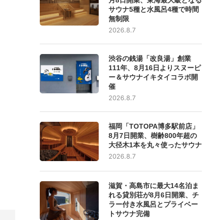
サウナ5種と水風呂4種で時間
無制限
2026.8.7
渋谷の銭湯「改良湯」創業
111年、8月16日よりスヌーピ
ー＆サウナイキタイコラボ開
催
2026.8.7
福岡「TOTOPA博多駅前店」
8月7日開業、樹齢800年超の
大径木1本を丸々使ったサウナ
2026.8.7
滋賀・高島市に最大14名泊ま
れる貸別荘が8月6日開業、チ
ラー付き水風呂とプライベー
トサウナ完備