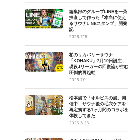
編集部のグループLINEを一斉
捜査して作った「本当に使え
るサウナLINEスタンプ」開発
記
2026.7.15
柏のリカバリーサウナ
「KOHAKU」7月10日誕生、
現役Jリーガーの回復論が生む
圧倒的再起動
2026.7.9
松本湯で「オルビスの湯」開
催中、サウナ後の毛穴ケアを
再定義する1ヶ月間のコラボを
体験してきた
2026.6.26