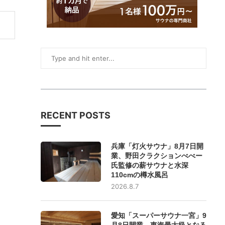
RECENT POSTS
兵庫「灯火サウナ」8月7日開
業、野田クラクションべべー
氏監修の薪サウナと水深
110cmの樽水風呂
2026.8.7
愛知「スーパーサウナ一宮」9
月8日開業、東海最大級となる