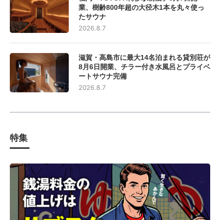
業、樹齢800年超の大径木1本を丸々使っ
たサウナ
2026.8.7
滋賀・高島市に最大14名泊まれる貸別荘が
8月6日開業、チラー付き水風呂とプライベ
ートサウナ完備
2026.8.7
特集