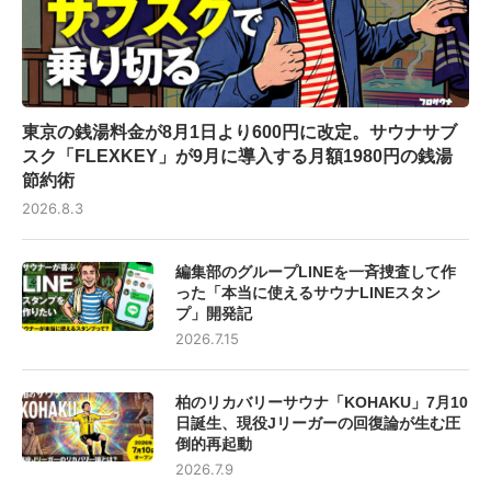
東京の銭湯料金が8月1日より600円に改定。サウナサブ
スク「FLEXKEY」が9月に導入する月額1980円の銭湯
節約術
2026.8.3
編集部のグループLINEを一斉捜査して作
った「本当に使えるサウナLINEスタン
プ」開発記
2026.7.15
柏のリカバリーサウナ「KOHAKU」7月10
日誕生、現役Jリーガーの回復論が生む圧
倒的再起動
2026.7.9