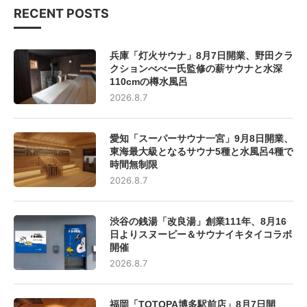
RECENT POSTS
兵庫「灯火サウナ」8月7日開業、野田クラ
クションべべー氏監修の薪サウナと水深
110cmの樽水風呂
2026.8.7
愛知「スーパーサウナ一宮」9月8日開業、
東海最大級となるサウナ5種と水風呂4種で
時間無制限
2026.8.7
渋谷の銭湯「改良湯」創業111年、8月16
日よりスヌーピー＆サウナイキタイコラボ
開催
2026.8.7
福岡「TOTOPA博多駅前店」8月7日開