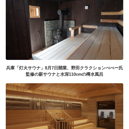
兵庫「灯火サウナ」8月7日開業、野田クラクションべべー氏
監修の薪サウナと水深110cmの樽水風呂