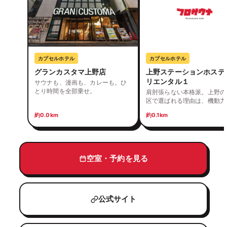
カプセルホテル
カプセルホテル
グランカスタマ上野店
上野ステーションホステ
リエンタル１
サウナも、漫画も、カレーも。ひ
とり時間を全部乗せ。
肩肘張らない本格派。上野の
区で選ばれる理由は、機動力
り。
約0.0km
約0.1km
空室・予約を見る
公式サイト