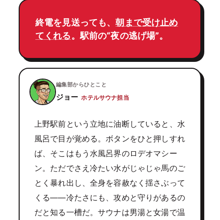
終電を見送っても、
朝まで受け止め
てくれる
。駅前の“夜の逃げ場”。
編集部からひとこと
ジョー
ホテルサウナ担当
上野駅前という立地に油断していると、水
風呂で目が覚める。ボタンをひと押しすれ
ば、そこはもう水風呂界のロデオマシー
ン。ただでさえ冷たい水がじゃじゃ馬のご
とく暴れ出し、全身を容赦なく揺さぶって
くる——冷たさにも、攻めと守りがあるの
だと知る一槽だ。サウナは男湯と女湯で温