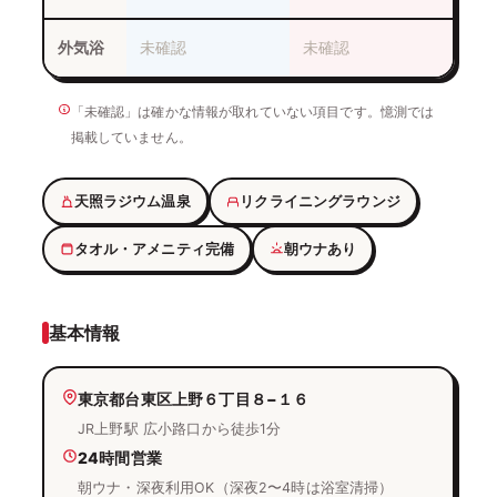
外気浴
未確認
未確認
「未確認」は確かな情報が取れていない項目です。憶測では
掲載していません。
天照ラジウム温泉
リクライニングラウンジ
タオル・アメニティ完備
朝ウナあり
基本情報
東京都台東区上野６丁目８−１６
JR上野駅 広小路口から徒歩1分
24時間営業
朝ウナ・深夜利用OK（深夜2〜4時は浴室清掃）